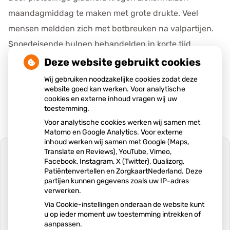
maandagmiddag te maken met grote drukte. Veel
mensen meldden zich met botbreuken na valpartijen.
Spoedeisende hulpen behandelden in korte tijd
uitzonderlijk veel patiënten, waardoor wachttijden
Deze website gebruikt cookies
opliepen en ziekenhuizen extra personeel inzetten om
Wij gebruiken noodzakelijke cookies zodat deze
website goed kan werken. Voor analytische
de toestroom aan te kunnen.
cookies en externe inhoud vragen wij uw
toestemming.
Voor analytische cookies werken wij samen met
Matomo en Google Analytics. Voor externe
inhoud werken wij samen met Google (Maps,
Translate en Reviews), YouTube, Vimeo,
Facebook, Instagram, X (Twitter), Qualizorg,
Patiëntenvertellen en ZorgkaartNederland. Deze
partijen kunnen gegevens zoals uw IP-adres
U heeft geen toestemming gegeven
verwerken.
voor
externe inhoud
die nodig is om dit
te zien.
Via Cookie-instellingen onderaan de website kunt
u op ieder moment uw toestemming intrekken of
Cookie-instellingen wijzigen
aanpassen.