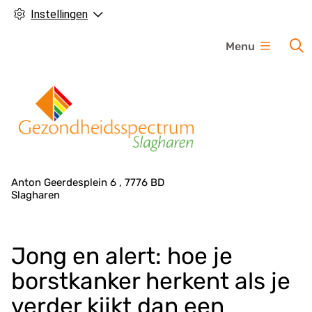
Instellingen
H
Menu
o
o
f
d
m
e
n
A
Anton Geerdesplein
6
7776 BD
u
Slagharen
d
r
e
Jong en alert: hoe je
s
g
borstkanker herkent als je
e
verder kijkt dan een
g