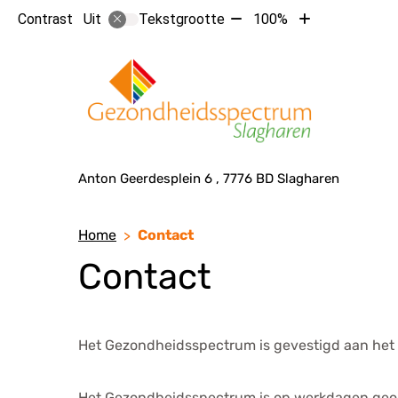
Tekst
Tekst
Contrast
Tekstgrootte
100%
Uit
verkleinen
vergroten
Hoof
met
met
10%
10%
Adresgegevens
Anton Geerdesplein
6
7776 BD
Slagharen
Home
Contact
Contact
Het Gezondheidsspectrum is gevestigd aan het 
Het Gezondheidsspectrum is op werkdagen ge