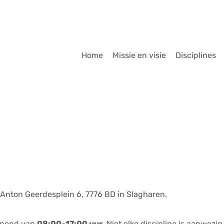
dmenu
Home
Missie en visie
Disciplines
Anton Geerdesplein 6, 7776 BD in Slagharen.
opend van
08:00-17:00 uur
. Niet elke discipline is aanwez