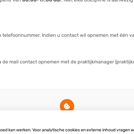
elefoonnummer. Indien u contact wil opnemen met één van d
ia de mail contact opnemen met de praktijkmanager (prakt
U heeft geen toestemming gegeven
voor
externe inhoud
die nodig is om dit
te zien.
 goed kan werken. Voor analytische cookies en externe inhoud vragen 