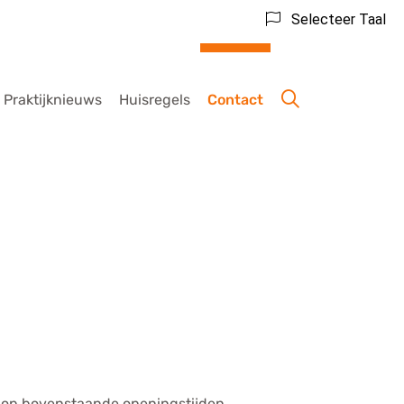
Selecteer Taal
Praktijknieuws
Huisregels
Contact
ig op bovenstaande openingstijden.